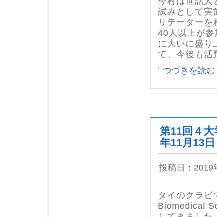
今村は世話人
試みとして実
リテーターを
40人以上が
に大いに盛り
て、今後も活
つづきを読む
第11回４
年11月13
投稿日：201
タイのクラビで開催
Biomedic
してきました