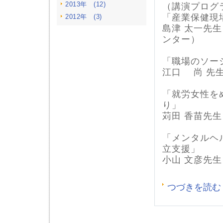
2013年 (12)
（講演プログ
「産業保健現場
2012年 (3)
島津 太一先
ンター）
「職場のソー
江口 尚 先
「就労女性を
り」
苅田 香苗先
「メンタルヘ
立支援」
小山 文彦先
つづきを読む