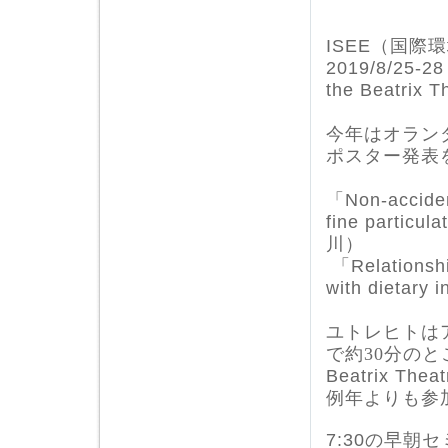
ISEE（国際環境疫
2019/8/25-28
the Beatrix T
今年はオラン
ポスター発表
「Non-accident
fine particu
川）
「Relationshi
with dietar
ユトレヒトは
で約
30
分のと
Beatrix Theat
例年よりも参
7:30
の早朝セ