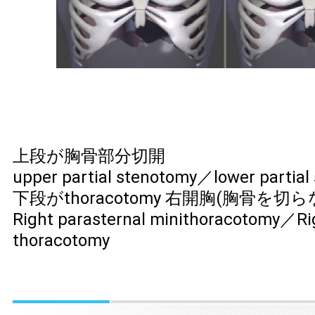
上段が胸骨部分切開
upper partial stenotomy／lower partial
下段がthoracotomy 右開胸(胸骨を切ら
Right parasternal minithoracotomy／Ri
thoracotomy