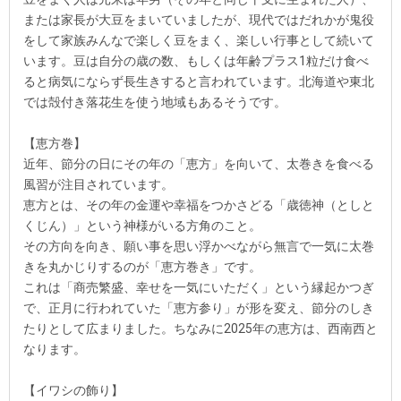
または家長が大豆をまいていましたが、現代ではだれかが鬼役
をして家族みんなで楽しく豆をまく、楽しい行事として続いて
います。豆は自分の歳の数、もしくは年齢プラス1粒だけ食べ
ると病気にならず長生きすると言われています。北海道や東北
では殻付き落花生を使う地域もあるそうです。
【恵方巻】
近年、節分の日にその年の「恵方」を向いて、太巻きを食べる
風習が注目されています。
恵方とは、その年の金運や幸福をつかさどる「歳徳神（としと
くじん）」という神様がいる方角のこと。
その方向を向き、願い事を思い浮かべながら無言で一気に太巻
きを丸かじりするのが「恵方巻き」です。
これは「商売繁盛、幸せを一気にいただく」という縁起かつぎ
で、正月に行われていた「恵方参り」が形を変え、節分のしき
たりとして広まりました。ちなみに2025年の恵方は、西南西と
なります。
【イワシの飾り】