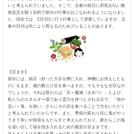
いと考えられていました。そこで、立春の前日に邪気を払い無
病息災を願う目的で節分の行事がおこなわれるようになりまし
た。現在では、2月3日に行う行事として浸透していますが、立
春の日付は年により異なるのためズレることがあります。
【豆まき】
節分には、福豆（炒った大豆を桝に入れ、神棚にお供えしたも
の）をまき、歳の数だけ豆を食べますが、そもそもなぜ豆なの
でしょうか。それは昔の人は「豆＝魔滅（まめつ）」とよび、
私たちのエネルギー源であり霊力を持つとされる豆で、「病や
災い＝鬼」を祓い、さらにその豆を食べることで力をいただく
と考えられていたからです。また、季節の変わり目に鬼がやっ
てきて幸いや疫病をもたらすと考えられており、家からこの鬼
を追い出して福を招き入れるための風習が豆まきです。
豆をまく人は元来は年男（その年と同じ干支に生まれた人）、