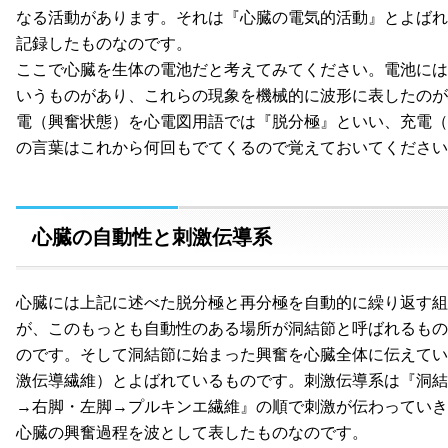
なる活動があります。それは『心臓の電気的活動』とよばれ
記録したものなのです。
ここで心臓を生体の電池だと考えてみてください。電池には
いうものがあり、これらの現象を機械的に波形に表したのが
電（興奮状態）を心電図用語では『脱分極』といい、充電（
の言葉はこれから何回もでてくるので覚えておいてください
心臓の自動性と刺激伝導系
心臓には上記に述べた脱分極と再分極を自動的に繰り返す組
が、このもっとも自動性のある場所が洞結節と呼ばれるもの
のです。そして洞結節に始まった興奮を心臓全体に伝えてい
激伝導繊維）とよばれているものです。刺激伝導系は『洞結
→右脚・左脚→プルキンエ繊維』の順で刺激が伝わっていき
心臓の興奮過程を波として表したものなのです。