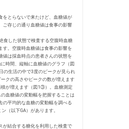
食をとらないで来たけど、血糖値が
。ご存じの通り血糖値は食事の影響
上絶食した状態で検査する空腹時血糖
ます。空腹時血糖値は食事の影響を
糖値は採血時点の患者さんの状態を
軸に時間、縦軸に血糖値のグラフ（図
日の生活の中で3度のピークが見られ
ピークの高さやピークの数が増えます
面積が増えます（図1③）。血糖測定
んの血糖値の変動幅を把握することは
去の平均的な血糖の変動幅を調べる
ミン（以下GA）があります。
ースが結合する糖化を利用した検査で