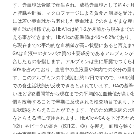
す。赤血球は骨髄で産生され、成熟赤血球として約4ヶ
と脾臓や肝臓、マクロファージによる貪食と崩壊を受け
には若い赤血球から老化した赤血球までのさまざまな赤
赤血球の指標であるHbA1cは約1-2か月前から現在ま
える事ができます。HbA1cの基準値は4.6〜6.2%であり
ら現在までの平均的な血糖値が高い状態にあると言えま
GAは血液中のタンパク質の主要成分であるアルブミン
合したものを指します。アルブミンは主に肝臓でつくら
60%を占めており、血管中の血液量や体内での水分の量
す。このアルブミンの半減期は約17日ですので、GAを
での食生活状態が反映できるとされています。GAの基準値
いほど 約2週間前から現在までの平均的な血糖値が高い
慣を改善することで早期に反映される検査項目であり、H
動状態をとらえることができます。そのため糖尿病の比
をとらえる時に使用されます。HbA1cやGA を下げる
1②）やピークの高さ（図1②、③）を抑え、面積を狭