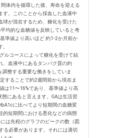
月間体内を循環した後、寿命を迎える
ます。このことから採血した血液中
血球が混在するため、糖化を受けた
での平均的な血糖値を反映していると考
、基準値より高いほど 約1-2か月前か
す。
がグルコースによって糖化を受けて結
れ、血液中にあるタンパク質の約
を調整する重要な働きをしていま
測定することで約2週間前から現在ま
は11〜16%であり、基準値より高
状態にあると言えます。GAは生活習
bA1cに比べてより短期間の血糖変
較的短期間における悪化などの病態
ためには先程のグラフのピークの数（図
くする必要があります。それには適切