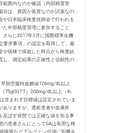
容範囲内なのか確認（内部精度管
場合は、原因が装置なのか試薬なの
会や日本臨床検査技師会で行われる
いた外部精度管理に参加すること
さらに2017年3月に国際標準化機
る特定要求事項」の認定を取得して、厳
室や病棟で採血した時点から検査結
底し、測定結果の正確性と信頼性の
朝空腹時血糖値126mg/dL以上
75gOGTT）200mg/dL以上（4）
準には含まれず目標値は設定されていま
準がありますが、透析患者や血液疾
を及ぼす状態では正確な値を知る事
態の患者さんにとってGAは有用な検
機能障害などアルブミン代謝に影響を