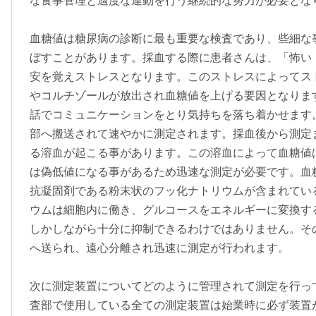
な食事管理と適度な運動を行う継続的な努力が必要とな
血糖値は糖尿病の診断に最も重要な検査であり、些細な
ぼすことがあります。採血する際に患者さんは、「怖い
安を覚えストレスとなります。このストレスによってス
やコルチゾールが放出され血糖値を上げる要因となりま
話でコミュニケーションをとり気持ちを落ち着かせます
部へ搬送されて速やかに測定されます。採血後から測定
る溶血が起こる事があります。この溶血によって血糖値は偽
は偽低値になる事があるため迅速な測定が必要です。血糖
抗凝固剤である粉末状のフッ化ナトリウムが含まれてい
ウムは細胞内に働き、グルコースをエネルギーに変換す
しかしながら十分に抑制できるわけではありません。そ
へ送られ、遠心分離され迅速に測定が行われます。
次に測定装置についてどのように管理されて測定を行っ
査部で使用している全ての測定装置は始業時に必ず装置