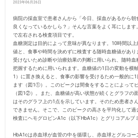
2023年06月26日
病院の採血室で患者さんから「今日、採血があるから朝
良くなっているかしら？」そんな言葉をよく耳にします
で左右される検査項目です。
血糖測定は目的によって意味が異なります。10時間以
値と、食事や時間を決めずに検査する随時血糖値があり
受けないため診断や治療効果の判断に用いられ、随時血
把握するために用いられます。血糖値の1日の変動を横
1）に置き換えると、食事の影響を受けるため一般的に1
ます（図1①）。このピークは間食をすることによって
（図1②）。また、血糖値が高い状態が続くとグラフの
はそのグラフ上の1点を示しています。そのため患者さ
できません。そこで、このピークの高さを平均化して過
検査にヘモグロビンA1c（以下HbA1c）とグリコアルブ
HbA1cは赤血球が血管の中を循環し、赤血球とグルコ