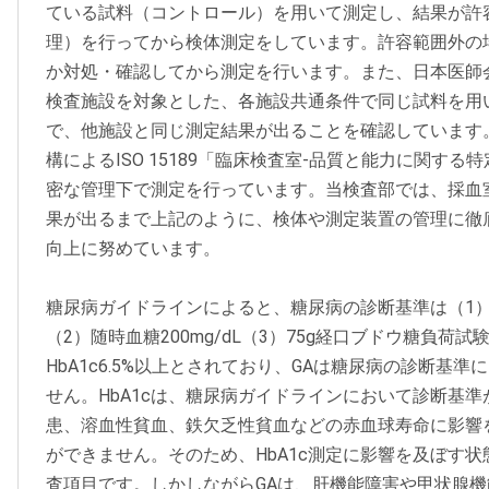
ている試料（コントロール）を用いて測定し、結果が許
理）を行ってから検体測定をしています。許容範囲外の
か対処・確認してから測定を行います。また、日本医師
検査施設を対象とした、各施設共通条件で同じ試料を用
で、他施設と同じ測定結果が出ることを確認しています。
構によるISO 15189「臨床検査室‐品質と能力に関す
密な管理下で測定を行っています。当検査部では、採血
果が出るまで上記のように、検体や測定装置の管理に徹
向上に努めています。
糖尿病ガイドラインによると、糖尿病の診断基準は（1）早
（2）随時血糖200mg/dL（3）75g経口ブドウ糖負荷試験（
HbA1c6.5%以上とされており、GAは糖尿病の診断基
せん。HbA1cは、糖尿病ガイドラインにおいて診断基
患、溶血性貧血、鉄欠乏性貧血などの赤血球寿命に影響
ができません。そのため、HbA1c測定に影響を及ぼす状
査項目です。しかしながらGAは、肝機能障害や甲状腺