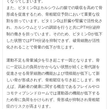
くなってしまいます。
また、ビタミンDはカルシウムの腸での吸収を高めて骨
形成を促進するため、骨粗鬆症予防において重要な役
割を担っています。ビタミンDは肝臓や腎臓で活性化さ
れ、カルシウムとリンの調節を行うと共にPTH分泌抑
制の働きを担っています。そのため、ビタミンDが低下
した状態ではPTH分泌を抑制できず、破骨細胞が活性
化されることで骨量の低下が生じます。
運動不足も骨量減少を引き起こす一因となります。骨
に一定以上の負荷がかからない状態が続くと骨代謝を
促進させる骨芽細胞の機能および増殖能が低下して新
しい骨が形成されず、骨粗鬆症を引き起こします。例
えば、高齢者の健康に関する概念であるフレイルやロ
コモティブシンドロームでは運動器の機能が低下する
ため骨に負荷をかけられず、骨形成が抑制され骨粗鬆
症のリスクが高まります。