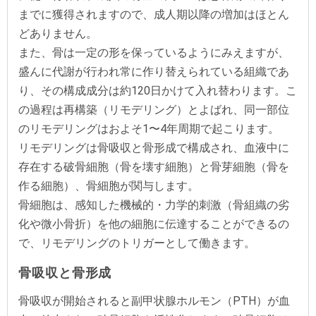
までに獲得されますので、成人期以降の増加はほとん
どありません。
また、骨は一定の形を保っているようにみえますが、
盛んに代謝が行われ常に作り替えられている組織であ
り、その構成成分は約120日かけて入れ替わります。こ
の過程は再構築（リモデリング）とよばれ、同一部位
のリモデリングはおよそ1〜4年周期で起こります。
リモデリングは骨吸収と骨形成で構成され、血液中に
存在する破骨細胞（骨を壊す細胞）と骨芽細胞（骨を
作る細胞）、骨細胞が関与します。
骨細胞は、感知した機械的・力学的刺激（骨組織の劣
化や微小骨折）を他の細胞に伝達することができるの
で、リモデリングのトリガーとして働きます。
骨吸収と骨形成
骨吸収が開始されると副甲状腺ホルモン（PTH）が血