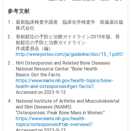
参考文献
最新臨床検査学講座 臨床化学検査学 医歯薬出版
株式会社
骨粗鬆症の予防と治療ガイドライン2015年版、骨
粗鬆症の予防と治療ガイドライン
作成委員会（編）
http://www.josteo.com/ja/guideline/doc/15_1.pdf
NIH Osteoporosis and Related Bone Diseases
National Resource Center. "Bone Health
Basics: Get the Facts.
https://www.niams.nih.gov/health-topics/bone-
health-and-osteoporosis#get-facts
Accessed on 2023-9-13
National Institute of Arthritis and Musculoskeletal
and Skin Diseases (NIAMS).
"Osteoporosis: Peak Bone Mass in Women."
https://www.niams.nih.gov/health-
topics/osteoporosis#tab-overview
Accessed on 2023-9-13