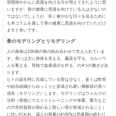
習慣病やがんに意識を向ける方が増えてきたように思
いますが、骨の健康に意識を向けている人は少ないの
ではないでしょうか。長く健やかな日々を送るために
も本コラムを通して骨の健康に意識を向けていただけ
ますと幸いです。
骨のモデリングとリモデリング
人の身体は206個の骨の組み合わせで支えられていま
す。骨には主に身体を支える、臓器を守る、カルシウ
ムを蓄える、骨髄で血液成分を作る、の4つの働きがあ
ります。
ヒトの誕生時に完成している骨は少なく、多くは軟骨
や結合組織からゆっくりと形成され硬い層板状の骨へ
成長（モデリング）します。モデリングはウォルフの
法則（骨格にウエイトトレーニングや体重、重力など
の力学的負荷が加わると新しい骨が形成されること）
に従い行われ、成人の骨量の約90%は思春期の終わり