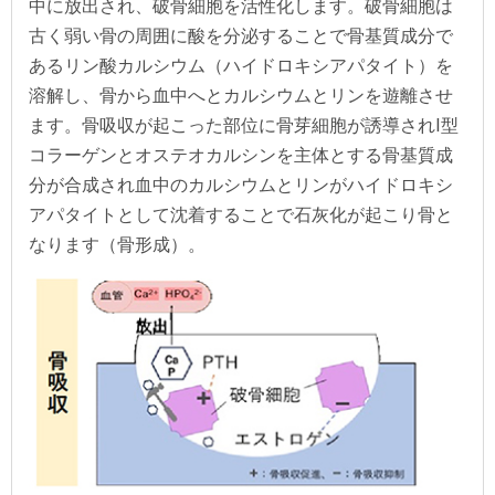
中に放出され、破骨細胞を活性化します。破骨細胞は
古く弱い骨の周囲に酸を分泌することで骨基質成分で
あるリン酸カルシウム（ハイドロキシアパタイト）を
溶解し、骨から血中へとカルシウムとリンを遊離させ
ます。骨吸収が起こった部位に骨芽細胞が誘導されⅠ型
コラーゲンとオステオカルシンを主体とする骨基質成
分が合成され血中のカルシウムとリンがハイドロキシ
アパタイトとして沈着することで石灰化が起こり骨と
なります（骨形成）。