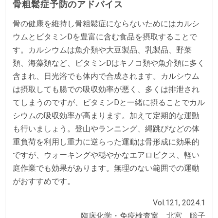
骨粗鬆症予防のアドバイス
骨の健康を維持し骨粗鬆症にならないためにはカルシ
ウムとビタミンDを豊富に含む食品を摂取することで
す。カルシウムは魚介類や大豆製品、乳製品、野菜
類、海藻類など、ビタミンDはキノコ類や魚介類に多く
含まれ、日光浴でも体内で合成されます。カルシウム
は摂取しても腸での吸収効率が悪く、多くは排泄され
てしまうのですが、ビタミンDと一緒に摂ることでカル
シウムの吸収効率が高まります。加えて定期的な運動
も行いましょう。登山やランニング、縄跳びなどの体
重負荷を利用し重力に逆らった運動は骨形成に効果的
ですが、ウォーキングや穏やかなエアロビクス、軽い
庭作業でも効果があります。無理のない範囲での運動
がおすすめです。
Vol.121, 2024.1
臨床化学・免疫検査室 北宮 聡子