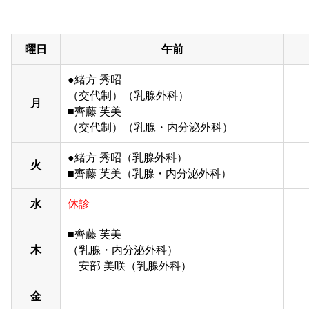
曜日
午前
●緒方 秀昭
（交代制）（乳腺外科）
月
■齊藤 芙美
（交代制）（乳腺・内分泌外科）
●緒方 秀昭（乳腺外科）
火
■齊藤 芙美（乳腺・内分泌外科）
水
休診
■齊藤 芙美
木
（乳腺・内分泌外科）
安部 美咲（乳腺外科）
金