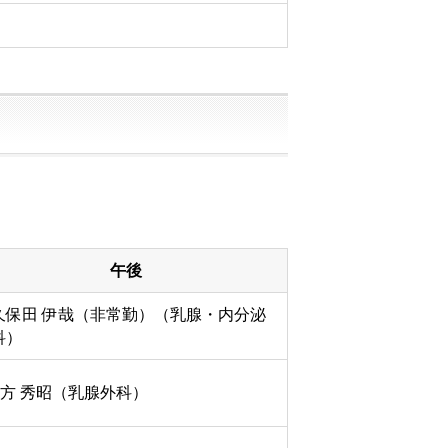
午後
保田 伊哉（非常勤）（乳腺・内分泌
科）
緒方 秀昭（乳腺外科）