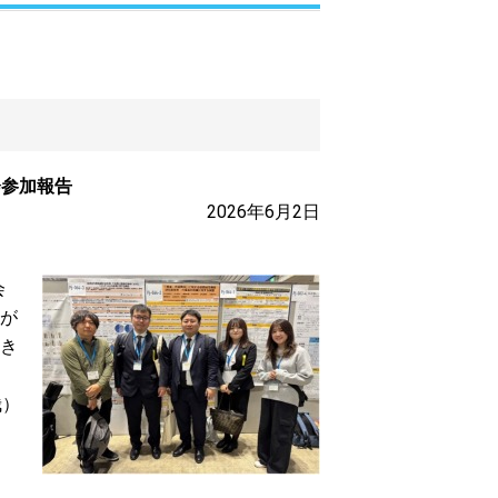
会参加報告
2026年6月2日
会
が
き
哉）