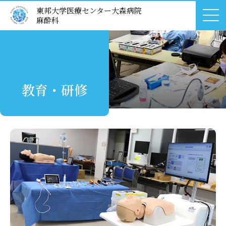
東邦大学医療センター大森病院
診療科紹介
麻酔科
入局のご案内
医療関係者の方へ
教育・研修
同門会の方へ
神経ブロック
お知らせ
お問い合わせ