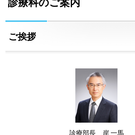
診療科のご案内
ご挨拶
診療部長 岸 一馬