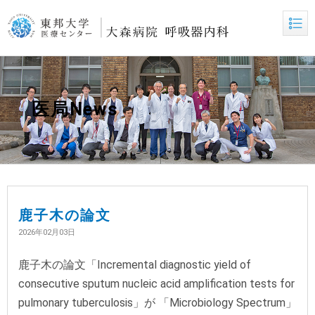
医局News
鹿子木の論文
2026年02月03日
鹿子木の論文「Incremental diagnostic yield of
consecutive sputum nucleic acid amplification tests for
pulmonary tuberculosis」が 「Microbiology Spectrum」