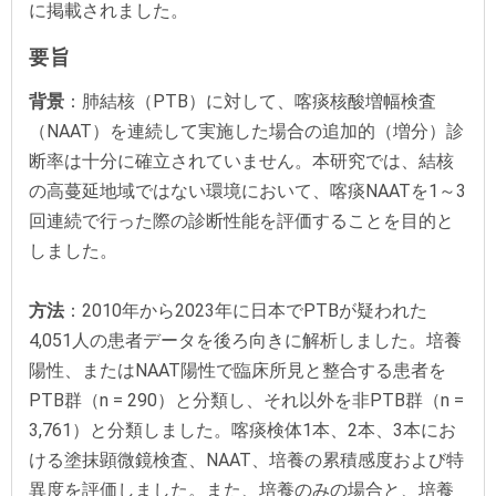
に掲載されました。
要旨
背景
：肺結核（PTB）に対して、喀痰核酸増幅検査
（NAAT）を連続して実施した場合の追加的（増分）診
断率は十分に確立されていません。本研究では、結核
の高蔓延地域ではない環境において、喀痰NAATを1～3
回連続で行った際の診断性能を評価することを目的と
しました。
方法
：2010年から2023年に日本でPTBが疑われた
4,051人の患者データを後ろ向きに解析しました。培養
陽性、またはNAAT陽性で臨床所見と整合する患者を
PTB群（n = 290）と分類し、それ以外を非PTB群（n =
3,761）と分類しました。喀痰検体1本、2本、3本にお
ける塗抹顕微鏡検査、NAAT、培養の累積感度および特
異度を評価しました。また、培養のみの場合と、培養