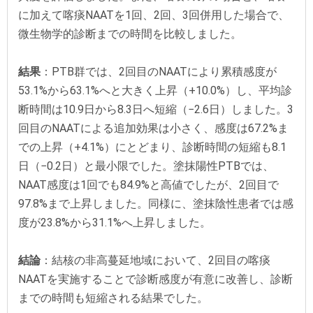
に加えて喀痰NAATを1回、2回、3回併用した場合で、
微生物学的診断までの時間を比較しました。
結果
：PTB群では、2回目のNAATにより累積感度が
53.1%から63.1%へと大きく上昇（+10.0%）し、平均診
断時間は10.9日から8.3日へ短縮（−2.6日）しました。3
回目のNAATによる追加効果は小さく、感度は67.2%ま
での上昇（+4.1%）にとどまり、診断時間の短縮も8.1
日（−0.2日）と最小限でした。塗抹陽性PTBでは、
NAAT感度は1回でも84.9%と高値でしたが、2回目で
97.8%まで上昇しました。同様に、塗抹陰性患者では感
度が23.8%から31.1%へ上昇しました。
結論
：結核の非高蔓延地域において、2回目の喀痰
NAATを実施することで診断感度が有意に改善し、診断
までの時間も短縮される結果でした。