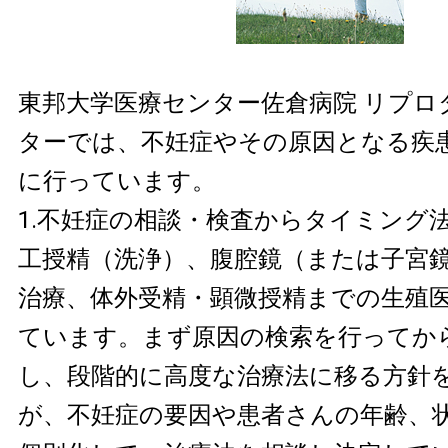
東邦大学医療センター佐倉病院 リプロ
ターでは、不妊症やその原因となる疾
に行っています。
1.不妊症の相談・検査からタイミング
工授精（洗浄）、腹腔鏡（または子宮
治療、体外受精・顕微授精までの生殖
ています。まず原因の検索を行ってか
し、段階的に高度な治療法に移る方針
が、不妊症の要因や患者さんの年齢、