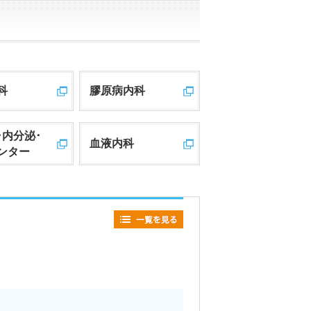
科
膠原病内科
･内分泌･
血液内科
ンター