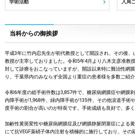
学術活動
入局
当科からの御挨拶
平成3年に竹内忍先生が初代教授として開設され、その後、
教授が主宰しておりました。令和5年4月より八木文彦准教
対して診療をおこなっていますが、開設以来特に難治性網膜
り、千葉県内のみならず全国より重症の患者様を多数ご紹介
令和6年度の総手術件数は3,857件で、糖尿病網膜症や網膜
内障手術が1,968件、緑内障手術が135件、その他涙道手
度手術の割合が高いのが特長です。手術成績も良好で、多く
加齢性黄斑変性や糖尿病網膜症及び網膜静脈閉塞症による黄
にて抗VEGF薬硝子体内注射を積極的に施行しており、その延