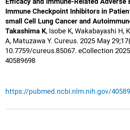
Efficacy and Immune-Related Adverse 
Immune Checkpoint Inhibitors in Patien
small Cell Lung Cancer and Autoimmun
Takashima K
, Isobe K, Wakabayashi H, K
A, Matuzawa Y. Cureus. 2025 May 29;17(
10.7759/cureus.85067. eCollection 202
40589698
https://pubmed.ncbi.nlm.nih.gov/4058