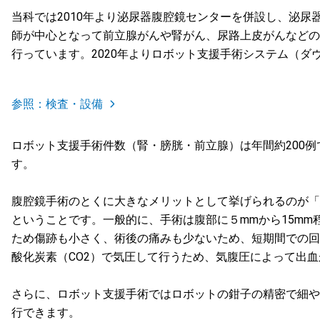
当科では2010年より泌尿器腹腔鏡センターを併設し、泌尿
師が中心となって前立腺がんや腎がん、尿路上皮がんなどの
行っています。2020年よりロボット支援手術システム（ダ
参照：検査・設備
ロボット支援手術件数（腎・膀胱・前立腺）は年間約200
す。
腹腔鏡手術のとくに大きなメリットとして挙げられるのが「
ということです。一般的に、手術は腹部に５mmから15m
ため傷跡も小さく、術後の痛みも少ないため、短期間での回
酸化炭素（CO2）で気圧して行うため、気腹圧によって出
さらに、ロボット支援手術ではロボットの鉗子の精密で細や
行できます。