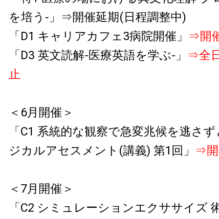
を培う-」⇒開催延期(日程調整中)
「D1 キャリアカフェ3病院開催」
⇒開
「D3 英文読解-医療英語を学ぶ-」
⇒全
止
＜6月開催＞
「C1 系統的な観察で急変兆候を逃さ
ジカルアセスメント(講義) 第1回」
⇒開
＜7月開催＞
「C2 シミュレーションエクササイズ 