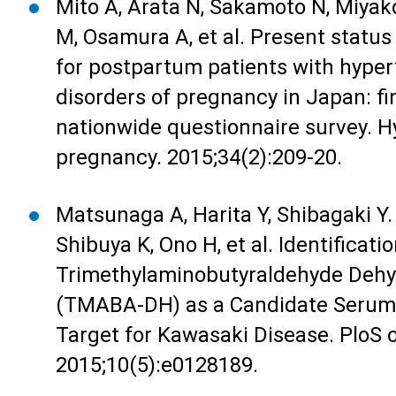
Mito A, Arata N, Sakamoto N, Miyak
M, Osamura A, et al. Present status 
for postpartum patients with hyper
disorders of pregnancy in Japan: fi
nationwide questionnaire survey. H
pregnancy. 2015;34(2):209-20.
Matsunaga A, Harita Y, Shibagaki Y.
Shibuya K, Ono H, et al. Identificatio
Trimethylaminobutyraldehyde Deh
(TMABA-DH) as a Candidate Serum
Target for Kawasaki Disease. PloS 
2015;10(5):e0128189.