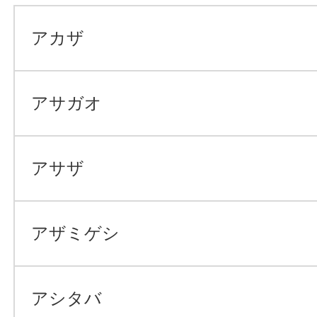
アカザ
アサガオ
アサザ
アザミゲシ
アシタバ