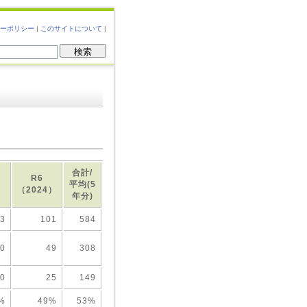
ーポリシー
|
このサイトについて
|
合計/
R6
平均(5
）
（2024）
年分)
13
101
584
0
49
308
0
25
149
%
49%
53%