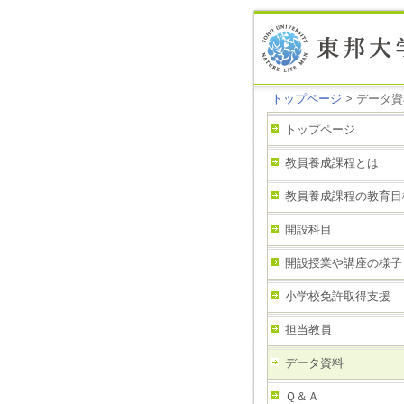
トップページ
> データ
トップページ
教員養成課程とは
教員養成課程の教育目
開設科目
開設授業や講座の様子
小学校免許取得支援
担当教員
データ資料
Ｑ＆Ａ