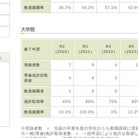
教員就職率
36.7%
54.2%
57.1%
42.9
大学院
R2
R3
R4
R5
修了年度
（2020）
（2021）
（2022）
（2023
先
登録者数
7
9
4
専修免許状取
3
8
3
得者
教員就職者
1
8
0
免許取得率
43%
89%
75%
82
教員就職率
33.3%
100.0%
0%
22.2
※登録者数 = 当該の卒業年度の学生のうち教職課程に登
※一種(専修)免許取得者数 = 一括申請により免許を取得