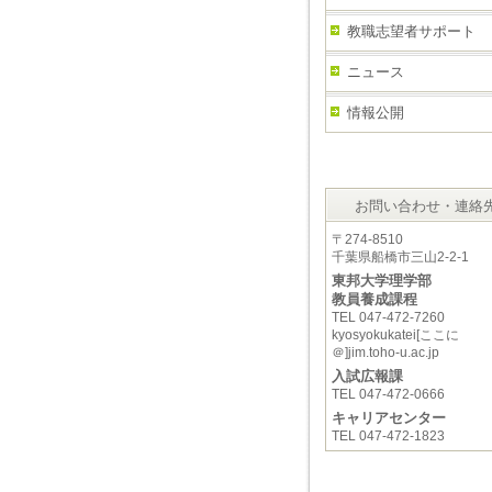
教職志望者サポート
ニュース
情報公開
お問い合わせ・連絡
〒274-8510
千葉県船橋市三山2-2-1
東邦大学理学部
教員養成課程
TEL 047-472-7260
kyosyokukatei[ここに
＠]jim.toho-u.ac.jp
入試広報課
TEL 047-472-0666
キャリアセンター
TEL 047-472-1823