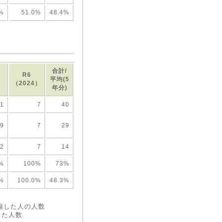
%
51.0%
48.4%
合計/
R6
平均(5
）
（2024）
年分)
11
7
40
9
7
29
2
7
14
%
100%
73%
%
100.0%
48.3%
録した人の人数
した人数