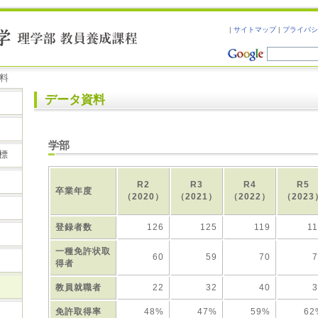
|
サイトマップ
|
プライバシ
資料
データ資料
学部
標
R2
R3
R4
R5
卒業年度
（2020）
（2021）
（2022）
（2023
登録者数
126
125
119
1
一種免許状取
60
59
70
7
得者
教員就職者
22
32
40
3
免許取得率
48%
47%
59%
62