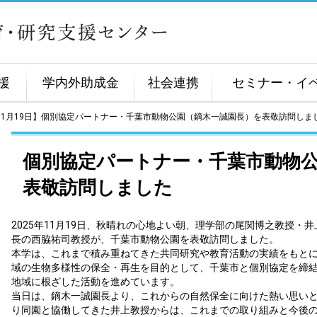
援
学内外助成金
社会連携
セミナー・イ
年11月19日】個別協定パートナー・千葉市動物公園（鏑木一誠園長）を表敬訪問しま
個別協定パートナー・千葉市動物
表敬訪問しました
2025年11月19日、秋晴れの心地よい朝、理学部の尾関博之教授
長の西脇祐司教授が、千葉市動物公園を表敬訪問しました。
本学は、これまで積み重ねてきた共同研究や教育活動の実績をもとに、
域の生物多様性の保全・再生を目的として、千葉市と個別協定を締
地域に根ざした活動を進めています。
当日は、鏑木一誠園長より、これからの自然保全に向けた熱い思い
り同園と協働してきた井上教授からは、これまでの取り組みと今後